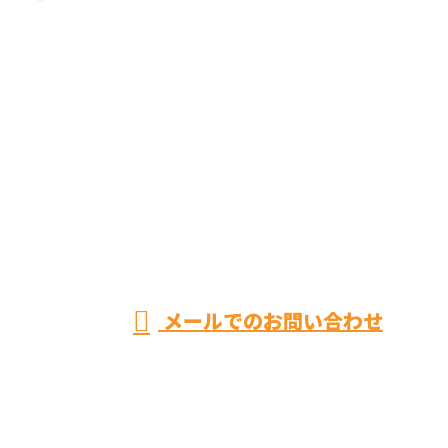
お問い合わせ
お電話でのお問い合わせ
070-6469-9627
トイ
レ・
営業時間／8：00～20：00 ※集客等の営業電話お断り
メールでのお問い合わせ
お風呂リフォームやキッチンリフォームなら神奈川県
平塚市のユースタイルまで！