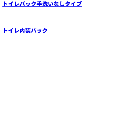
トイレパック手洗いなしタイプ
トイレ内装パック
お問い合わせ
お電話でのお問い合わせ
070-6469-9627
営業時間／8：00～20：00 ※集客等の営業電話お断り
ホーム
業務案内
施工実績
ご依頼の
流れ