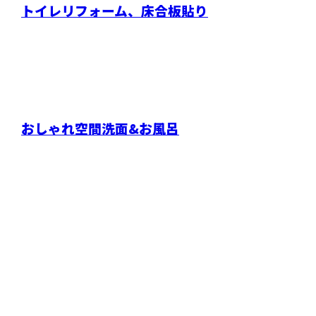
トイレリフォーム、床合板貼り
おしゃれ空間洗面&お風呂
お問い合わせ
お電話でのお問い合わせ
070-6469-9627