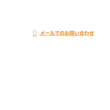
トイ
レ・
営業時間／8：00～20：00 ※集客等の営業電話お断り
メールでのお問い合わせ
お風呂リフォームやキッチンリフォームなら神奈川県
平塚市のユースタイルまで！
ホーム
業務案内
施工実績
ご依頼の
流れ
会社概要
ブログ
サイトマップ