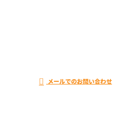
お電話でのお問い合わせ
070-6469-9627
トイ
レ・
営業時間／8：00～20：00 ※集客等の営業電話お断り
メールでのお問い合わせ
お風呂リフォームやキッチンリフォームなら神奈川県
平塚市のユースタイルまで！
ホーム