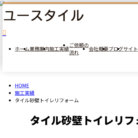
施
工
ご依頼の
ホーム
業務案内
施工実績
会社概要
ブログ
サイト
流れ
実
績
HOME
メールフォーム
施工実績
タイル砂壁トイレリフォーム
タイル砂壁トイレリフ