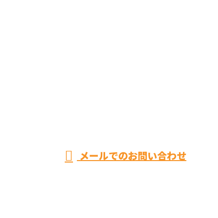
お問い合わせ
お電話でのお問い合わせ
070-6469-9627
トイ
レ・
営業時間／8：00～20：00 ※集客等の営業電話お断り
メールでのお問い合わせ
お風呂リフォームやキッチンリフォームなら神奈川県
平塚市のユースタイルまで！