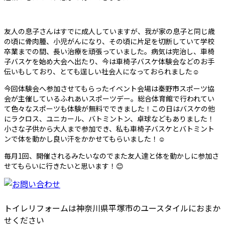
友人の息子さんはすでに成人していますが、我が家の息子と同じ歳
の頃に骨肉腫、小児がんになり、その頃に片足を切断していて学校
卒業までの間、長い治療を頑張っていました。病気は完治し、車椅
子バスケを始め大会へ出たり、今は車椅子バスケ体験会などのお手
伝いもしており、とても逞しい社会人になっておられました☺
今回体験会へ参加させてもらったイベント会場は秦野市スポーツ協
会が主催しているふれあいスポーツデー。総合体育館で行われてい
て色々なスポーツも体験が無料でできました！この日はバスケの他
にラクロス、ユニカール、バトミントン、卓球などもありました！
小さな子供から大人まで参加でき、私も車椅子バスケとバトミント
ンで体を動かし良い汗をかかせてもらいました！☺️
毎月1回、開催されるみたいなのでまた友人達と体を動かしに参加さ
せてもらいに行きたいと思います！😊
トイレリフォームは神奈川県平塚市のユースタイルにおまか
せください