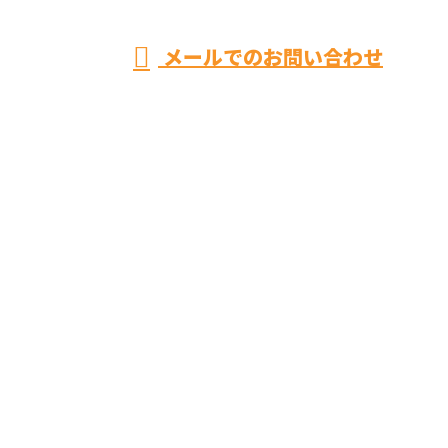
メールでのお問い合わせ
お風呂リフォームやキッチンリフォームなら神奈川県
平塚市のユースタイルまで！
ホーム
業務案内
施工実績
ご依頼の
流れ
会社概要
ブログ
サイトマップ
お問い合わせ
トイレ・お風呂リフォームやキッチンリフォームなら
神奈川県平塚市のユースタイルまで！