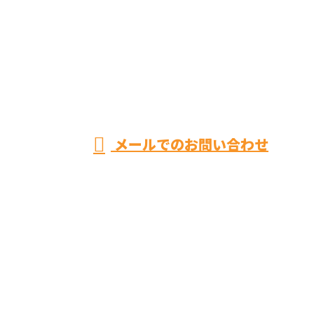
お電話でのお問い合わせ
070-6469-9627
トイ
レ・
営業時間／8：00～20：00 ※集客等の営業電話お断り
メールでのお問い合わせ
お風呂リフォームやキッチンリフォームなら神奈川県
平塚市のユースタイルまで！
ホーム
業務案内
施工実績
ご依頼の
流れ